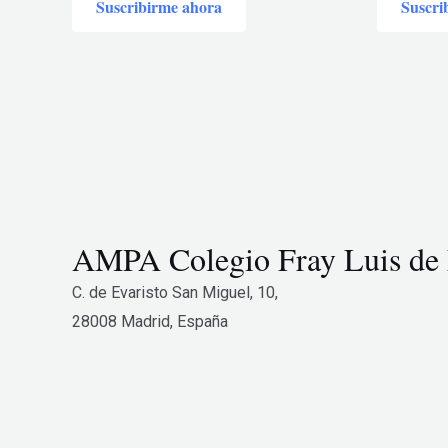
Suscribirme ahora
Suscri
5
5
AMPA Colegio Fray Luis de
C. de Evaristo San Miguel, 10,
28008 Madrid, España