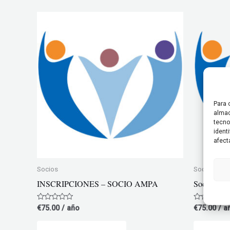
Para 
almac
tecno
ident
afect
Socios
Socios
INSCRIPCIONES – SOCIO AMPA
Socio del 
Valorado
Valorado
€
75.00
/ año
€
75.00
/ a
con
con
0
0
de
de