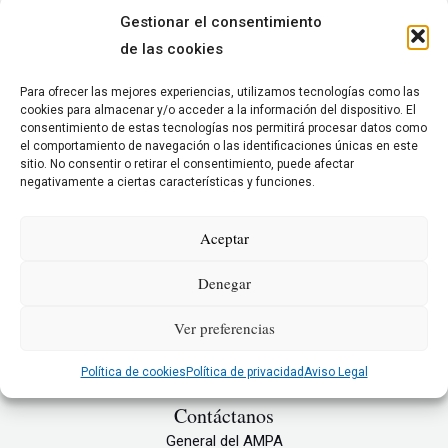
opciones
Gestionar el consentimiento
se
de las cookies
Uncategorized
pueden
Radio y Podcast (pruebas)
elegir
Para ofrecer las mejores experiencias, utilizamos tecnologías como las
cookies para almacenar y/o acceder a la información del dispositivo. El
en
Valorado
€
1.00
consentimiento de estas tecnologías nos permitirá procesar datos como
con
la
0
el comportamiento de navegación o las identificaciones únicas en este
de
Seleccionar opciones
sitio. No consentir o retirar el consentimiento, puede afectar
5
página
negativamente a ciertas características y funciones.
de
producto
Aceptar
Denegar
AMPA Colegio Fray Luis de León
Ver preferencias
C. de Evaristo San Miguel, 10,
28008 Madrid, España
Política de cookies
Política de privacidad
Aviso Legal
Contáctanos
General del AMPA