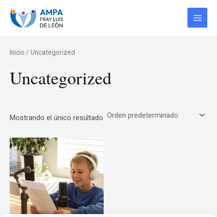
Ir
Main
al
Menu
contenido
Inicio
/ Uncategorized
Uncategorized
Mostrando el único resultado
Este
producto
tiene
múltiples
variantes.
Las